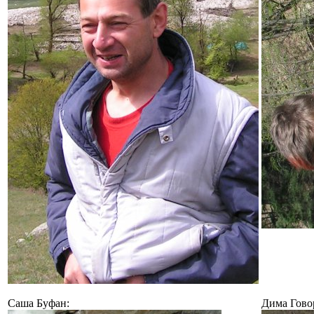
Саша Буфан:
Дима Гово