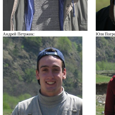
Андрей Петржик:
Юля Погре