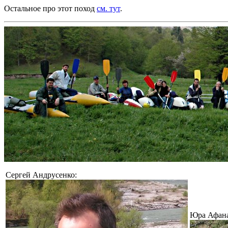
Остальное про этот поход
см. тут
.
Сергей Андрусенко:
Юра Афана