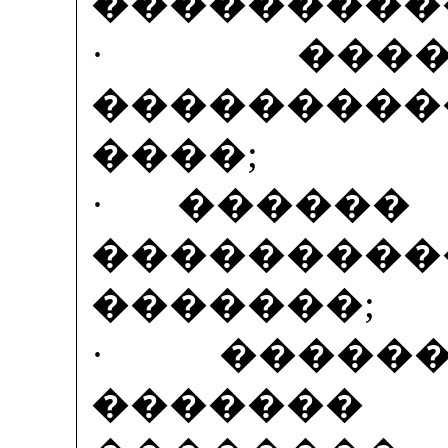
���������
· ����
���������
����;
· ������
�������
�������;
· �����
�������