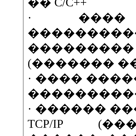
�� C/C++
· ����
���������
������
(������� ��
· ���� ���
���������� 
· ������ �
TCP/IP (�