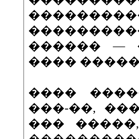
������
�������
������ — 
���� ����� :
���� ����
���-��, ��
��� �����
���������