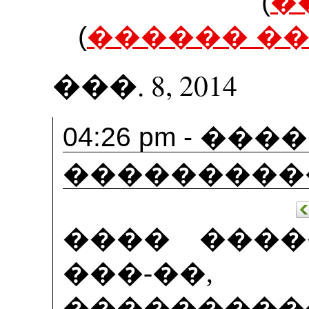
(
�
(
������ �
���. 8, 2014
04:26 pm -
����
���������
���� ����
���-��
�������