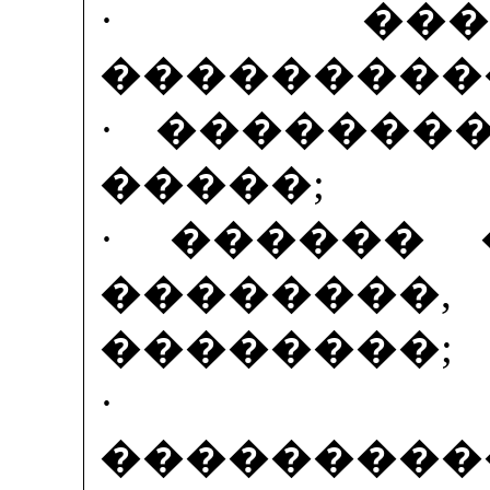
· ���
���������
· �������
�����;
· ������ 
��������
��������;
· ��
���������