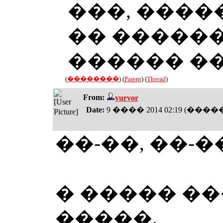
���, ����
�� ������
������ �
(
��������
) (
Parent
) (
Thread
)
From:
yurvor
Date:
9 ���� 2014 02:19 (���
��-��, ��-�
� ����� ��
�����.