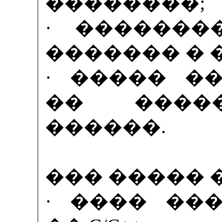
��������;
· �������
������� � 
· ����� �
�� ����
������.
��� ����� 
· ���� ��