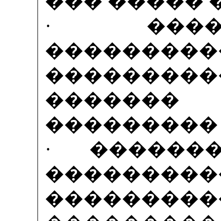
��� ����� 
· ����
���������
���������
������
��������� 
· ������
���������
�������