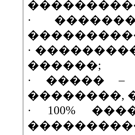
����������
· ������
����������
· ��������
������;
· ����� –
��������, 
· 100% ��
���������