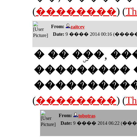
(
��������
) (
Th
From:
zaitcev
Date:
9 ���� 2014 00:16 (���
� �� ��ۣ�, �
��������� 
����������
(
��������
) (
Th
From:
tobotras
Date:
9 ���� 2014 06:22 (�