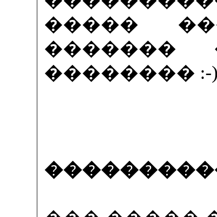
����� �
������� 
�������� :-
�����������