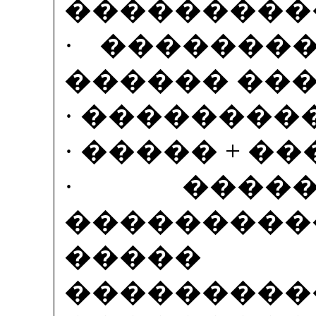
����������
· �������
������ ���
· ���������
· ����� + �
· ����
���������
����� 
��������