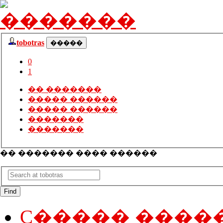
tobotras
0
1
�� �������
����� ������
����� ������
�������
�������
�� ������� ���� ������
Find
C����� ����