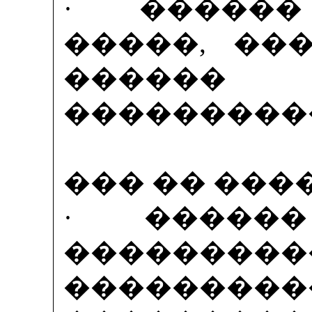
· ������
�����, ��
������ 
���������
��� �� ���
· �����
������
���������