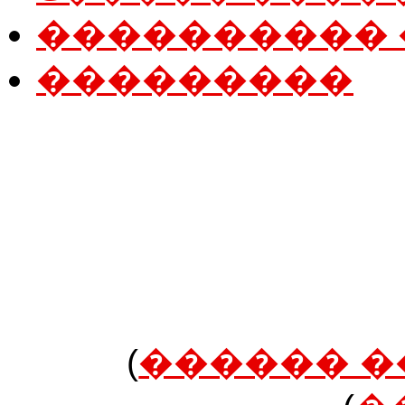
����������
���������
������
������� 
(
������ 