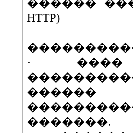
������ ����
HTTP)
���������
· ����
���������
������
��������
�������.